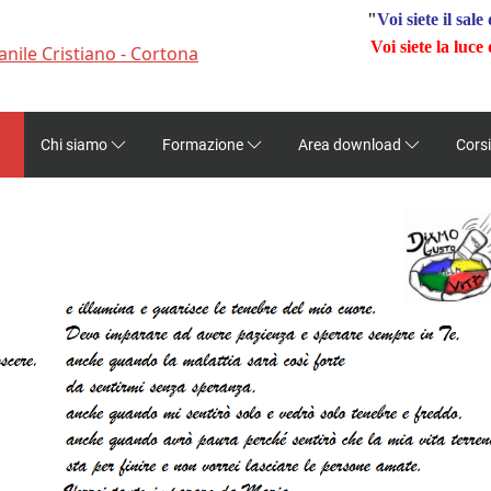
"
Voi siete il sale 
Voi siete la luc
nile Cristiano - Cortona
Chi siamo
Formazione
Area download
Corsi
DiamoGustoallaVita - Gruppo Giovanile Cristiano di Volontariato - Corton