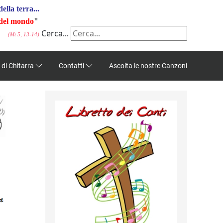
della terra...
e del mondo
"
Cerca...
(Mt 5, 13-14)
 di Chitarra
Contatti
Ascolta le nostre Canzoni
a