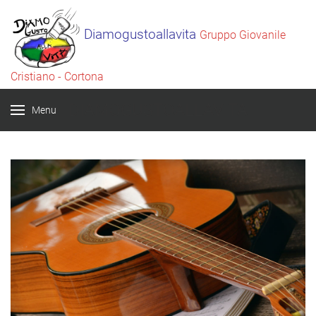
Diamogustoallavita
Gruppo Giovanile
Cristiano - Cortona
DIAMOGUSTOALLAVITA
Menu